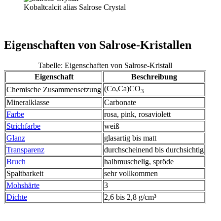
Kobaltcalcit alias Salrose Crystal
Eigenschaften von Salrose-Kristallen
Tabelle: Eigenschaften von Salrose-Kristall
Eigenschaft
Beschreibung
(Co,Ca)CO
Chemische Zusammensetzung
3
Mineralklasse
Carbonate
Farbe
rosa, pink, rosaviolett
Strichfarbe
weiß
Glanz
glasartig bis matt
Transparenz
durchscheinend bis durchsichtig
Bruch
halbmuschelig, spröde
Spaltbarkeit
sehr vollkommen
Mohshärte
3
Dichte
2,6 bis 2,8 g/cm³