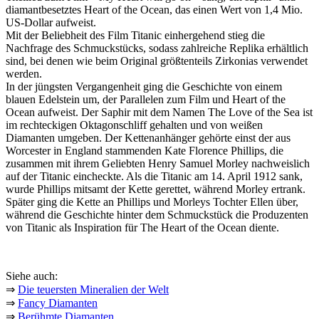
diamantbesetztes Heart of the Ocean, das einen Wert von 1,4 Mio.
US-Dollar aufweist.
Mit der Beliebheit des Film Titanic einhergehend stieg die
Nachfrage des Schmuckstücks, sodass zahlreiche Replika erhältlich
sind, bei denen wie beim Original größtenteils Zirkonias verwendet
werden.
In der jüngsten Vergangenheit ging die Geschichte von einem
blauen Edelstein um, der Parallelen zum Film und Heart of the
Ocean aufweist. Der Saphir mit dem Namen The Love of the Sea ist
im rechteckigen Oktagonschliff gehalten und von weißen
Diamanten umgeben. Der Kettenanhänger gehörte einst der aus
Worcester in England stammenden Kate Florence Phillips, die
zusammen mit ihrem Geliebten Henry Samuel Morley nachweislich
auf der Titanic eincheckte. Als die Titanic am 14. April 1912 sank,
wurde Phillips mitsamt der Kette gerettet, während Morley ertrank.
Später ging die Kette an Phillips und Morleys Tochter Ellen über,
während die Geschichte hinter dem Schmuckstück die Produzenten
von Titanic als Inspiration für The Heart of the Ocean diente.
Siehe auch:
⇒
Die teuersten Mineralien der Welt
⇒
Fancy Diamanten
⇒
Berühmte Diamanten