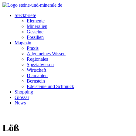
Steckbriefe
Elemente
Mineralien
Gesteine
Fossilien
Magazin
Praxis
Allgemeines Wissen
Regionales
Spezialwissen
Wirtschaft
Diamanten
Bernstein
Edelsteine und Schmuck
Shopping
Glossar
News
Löß