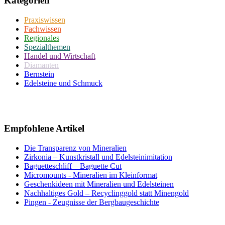
Kategorien
Praxiswissen
Fachwissen
Regionales
Spezialthemen
Handel und Wirtschaft
Diamanten
Bernstein
Edelsteine und Schmuck
Empfohlene Artikel
Die Transparenz von Mineralien
Zirkonia – Kunstkristall und Edelsteinimitation
Baguetteschliff – Baguette Cut
Micromounts - Mineralien im Kleinformat
Geschenkideen mit Mineralien und Edelsteinen
Nachhaltiges Gold – Recyclinggold statt Minengold
Pingen - Zeugnisse der Bergbaugeschichte