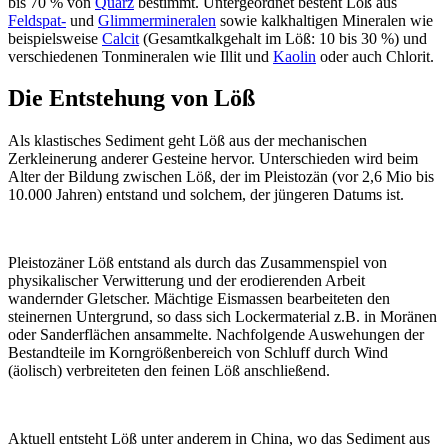
bis 70 % von
Quarz
bestimmt. Untergeordnet besteht Löß aus
Feldspat-
und
Glimmermineralen
sowie kalkhaltigen Mineralen wie
beispielsweise
Calcit
(Gesamtkalkgehalt im Löß: 10 bis 30 %) und
verschiedenen Tonmineralen wie Illit und
Kaolin
oder auch Chlorit.
Die Entstehung von Löß
Als klastisches Sediment geht Löß aus der mechanischen
Zerkleinerung anderer Gesteine hervor. Unterschieden wird beim
Alter der Bildung zwischen Löß, der im Pleistozän (vor 2,6 Mio bis
10.000 Jahren) entstand und solchem, der jüngeren Datums ist.
Pleistozäner Löß entstand als durch das Zusammenspiel von
physikalischer Verwitterung und der erodierenden Arbeit
wandernder Gletscher. Mächtige Eismassen bearbeiteten den
steinernen Untergrund, so dass sich Lockermaterial z.B. in Moränen
oder Sanderflächen ansammelte. Nachfolgende Auswehungen der
Bestandteile im Korngrößenbereich von Schluff durch Wind
(äolisch) verbreiteten den feinen Löß anschließend.
Aktuell entsteht Löß unter anderem in China, wo das Sediment aus