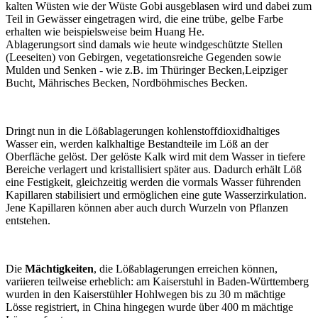
kalten Wüsten wie der Wüste Gobi ausgeblasen wird und dabei zum
Teil in Gewässer eingetragen wird, die eine trübe, gelbe Farbe
erhalten wie beispielsweise beim Huang He.
Ablagerungsort sind damals wie heute windgeschützte Stellen
(Leeseiten) von Gebirgen, vegetationsreiche Gegenden sowie
Mulden und Senken - wie z.B. im Thüringer Becken,Leipziger
Bucht, Mährisches Becken, Nordböhmisches Becken.
Dringt nun in die Lößablagerungen kohlenstoffdioxidhaltiges
Wasser ein, werden kalkhaltige Bestandteile im Löß an der
Oberfläche gelöst. Der gelöste Kalk wird mit dem Wasser in tiefere
Bereiche verlagert und kristallisiert später aus. Dadurch erhält Löß
eine Festigkeit, gleichzeitig werden die vormals Wasser führenden
Kapillaren stabilisiert und ermöglichen eine gute Wasserzirkulation.
Jene Kapillaren können aber auch durch Wurzeln von Pflanzen
entstehen.
Die
Mächtigkeiten
, die Lößablagerungen erreichen können,
variieren teilweise erheblich: am Kaiserstuhl in Baden-Württemberg
wurden in den Kaiserstühler Hohlwegen bis zu 30 m mächtige
Lösse registriert, in China hingegen wurde über 400 m mächtige