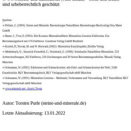
sind urheberrechtlich geschützt
Quellen:
⇒ Pellant, C. (1994): Steine und Minerale. Ravensburger Naturführer. Ravensburger Buchverlag Otto Maier
GmbH
⇒ Bauer, J.; Tvrz, F. (1993): Der Kosmos-Mineralienführer. Mineralien Gesteine Edelsteine. Ein
Bestimmungsbuch mit 576 Farbfotos. Gondrom Verlag GmbH Bindlach
⇒ Korbel, P.; Novak, M. und W. Horwath (2002): Mineralien Enzyklopädie, Dörfler Verlag
⇒ Medenbach, O.; Sussieck-Fornefeld, C.; Steinbach, G. (1996): Steinbachs Naturführer Mineralien. 223
Artbeschreibungen, 362 Farbfotos, 250 Zeichnungen und 30 Seiten Bestimmungstabellen. Mosaik Verlag
München
⇒ Schumann, W. (1992): Edelsteine und Schmucksteine: alle Edel- und Schmucksteine der Welt; 1500
Einzelstücke. BLV Bestimmungsbuch, BLV Verlagsgesellschaft mbH München
⇒ Schumann, W. (1991): Mineralien Gesteine – Merkmale, Vorkommen und Verwendung. BLV Naturführer. BLV
Verlagsgesellschaft mbH München
⇒
www.minerals.net - Azotic Topaz
Autor:
Torsten Purle
(steine-und-minerale.de)
Letzte Aktualisierung: 13.01.2022