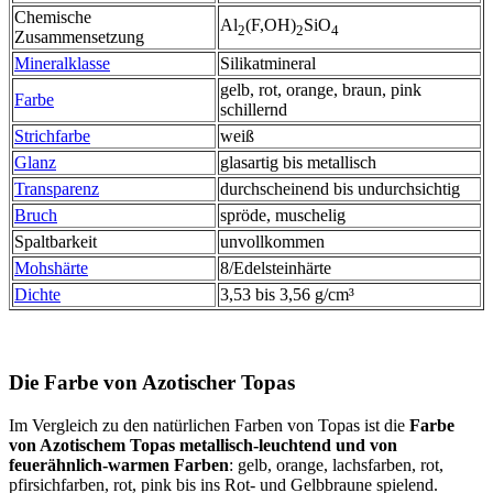
Chemische
Al
(F,OH)
SiO
2
2
4
Zusammensetzung
Mineralklasse
Silikatmineral
gelb, rot, orange, braun, pink
Farbe
schillernd
Strichfarbe
weiß
Glanz
glasartig bis metallisch
Transparenz
durchscheinend bis undurchsichtig
Bruch
spröde, muschelig
Spaltbarkeit
unvollkommen
Mohshärte
8/Edelsteinhärte
Dichte
3,53 bis 3,56 g/cm³
Die Farbe von Azotischer Topas
Im Vergleich zu den natürlichen Farben von Topas ist die
Farbe
von Azotischem Topas metallisch-leuchtend und von
feuerähnlich-warmen Farben
: gelb, orange, lachsfarben, rot,
pfirsichfarben, rot, pink bis ins Rot- und Gelbbraune spielend.