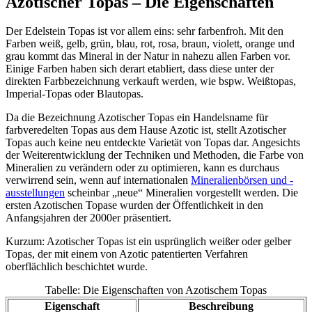
Azotischer Topas – Die Eigenschaften
Der Edelstein Topas ist vor allem eins: sehr farbenfroh. Mit den
Farben weiß, gelb, grün, blau, rot, rosa, braun, violett, orange und
grau kommt das Mineral in der Natur in nahezu allen Farben vor.
Einige Farben haben sich derart etabliert, dass diese unter der
direkten Farbbezeichnung verkauft werden, wie bspw. Weißtopas,
Imperial-Topas oder Blautopas.
Da die Bezeichnung Azotischer Topas ein Handelsname für
farbveredelten Topas aus dem Hause Azotic ist, stellt Azotischer
Topas auch keine neu entdeckte Varietät von Topas dar. Angesichts
der Weiterentwicklung der Techniken und Methoden, die Farbe von
Mineralien zu verändern oder zu optimieren, kann es durchaus
verwirrend sein, wenn auf internationalen
Mineralienbörsen und -
ausstellungen
scheinbar „neue“ Mineralien vorgestellt werden. Die
ersten Azotischen Topase wurden der Öffentlichkeit in den
Anfangsjahren der 2000er präsentiert.
Kurzum: Azotischer Topas ist ein usprünglich weißer oder gelber
Topas, der mit einem von Azotic patentierten Verfahren
oberflächlich beschichtet wurde.
Tabelle: Die Eigenschaften von Azotischem Topas
Eigenschaft
Beschreibung