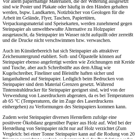
Vor allem papierhaltige Materialien, die der Witterung ausgesetzt
sind wie Poster und Plakate oder häufig in den Händen gehalten
werden, bspw. Landkarten, Notizbücher von Geologen für die
Arbeit im Gelände, Flyer, Taschen, Papiertüten,
Verpackungsmaterial und Speisekarten, werden zunehmend gegen
Steinpapier als umweltbewußte Alternative zu Holzpapier
ausgetauscht, da Steinpapier im Wasser nicht aufquillt oder zerreißt
und die Drucke nicht verschwimmen bzw. verwaschen.
Auch im Künstlerbereich hat sich Steinpapier als attraktiver
Zeichenuntergrund etabliert. Soft- und Ölpastelle können auf
Steinpapier ebenso angefertigt werden wie Zeichnungen mit Kreide
und Tusche, aber auch Schreibstifte aus dem Alltag wie
Kugelschreiber, Fineliner und Bleistifte haften sicher und
langanhaltend auf Steinpapier. Lediglich beim Bedrucken von
Steinpapier sind dem Material Grenzen gesetzt. Während
Tintenstrahldrucker für Steinpapier geeignet sind, wird von der
Verwendung von Laserdruckern abgeraten, da es bei Temperaturen
ab 65 °C (Temperaturen, die im Zuge des Laserdruckens
einhergehen) zu Verformungen des Steinpapiers kommen kann.
Zudem weist Steinpapier diversen Herstellern zufolge eine
positivere Ökobilanz gegenüber Papier aus Holz auf. Wird bei der
Herstellung von Steinpapier nicht nur auf Holz verzichtet (Zum
Vergleich: bei einer Tonne Steinpapier kann auf die Rodung von 20