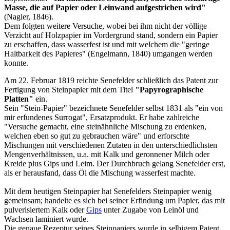
Masse, die auf Papier oder Leinwand aufgestrichen wird"
(Nagler, 1846).
Dem folgten weitere Versuche, wobei bei ihm nicht der völlige
Verzicht auf Holzpapier im Vordergrund stand, sondern ein Papier
zu erschaffen, dass wasserfest ist und mit welchem die "geringe
Haltbarkeit des Papieres" (Engelmann, 1840) umgangen werden
konnte.
Am 22. Februar 1819 reichte Senefelder schließlich das Patent zur
Fertigung von Steinpapier mit dem Titel
"Papyrographische
Platten"
ein.
Sein "Stein-Papier" bezeichnete Senefelder selbst 1831 als "ein von
mir erfundenes Surrogat", Ersatzprodukt. Er habe zahlreiche
"Versuche gemacht, eine steinähnliche Mischung zu erdenken,
welchen eben so gut zu gebrauchen wäre" und erforschte
Mischungen mit verschiedenen Zutaten in den unterschiedlichsten
Mengenverhältnissen, u.a. mit Kalk und geronnener Milch oder
Kreide plus Gips und Leim. Der Durchbruch gelang Senefelder erst,
als er herausfand, dass Öl die Mischung wasserfest machte.
Mit dem heutigen Steinpapier hat Senefelders Steinpapier wenig
gemeinsam; handelte es sich bei seiner Erfindung um Papier, das mit
pulverisiertem Kalk oder
Gips
unter Zugabe von Leinöl und
Wachsen laminiert wurde.
Die genaue Rezeptur seines Steinpapiers wurde in selbigem Patent