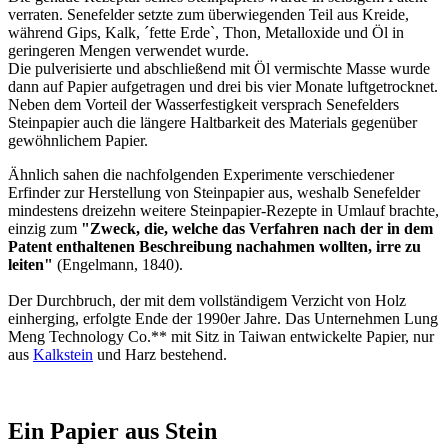
verraten. Senefelder setzte zum überwiegenden Teil aus Kreide,
während Gips, Kalk, ´fette Erde`, Thon, Metalloxide und Öl in
geringeren Mengen verwendet wurde.
Die pulverisierte und abschließend mit Öl vermischte Masse wurde
dann auf Papier aufgetragen und drei bis vier Monate luftgetrocknet.
Neben dem Vorteil der Wasserfestigkeit versprach Senefelders
Steinpapier auch die längere Haltbarkeit des Materials gegenüber
gewöhnlichem Papier.
Ähnlich sahen die nachfolgenden Experimente verschiedener
Erfinder zur Herstellung von Steinpapier aus, weshalb Senefelder
mindestens dreizehn weitere Steinpapier-Rezepte in Umlauf brachte,
einzig zum
"Zweck, die, welche das Verfahren nach der in dem
Patent enthaltenen Beschreibung nachahmen wollten, irre zu
leiten"
(Engelmann, 1840).
Der Durchbruch, der mit dem vollständigem Verzicht von Holz
einherging, erfolgte Ende der 1990er Jahre. Das Unternehmen Lung
Meng Technology Co.** mit Sitz in Taiwan entwickelte Papier, nur
aus
Kalkstein
und Harz bestehend.
Ein Papier aus Stein