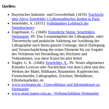
Quellen:
Bayerisches Industrie- und Gewerbeblatt: (1819):
Nachricht
über Aloys Senefelder´s Lithographisches Institut in Paris
.
Senefelder, A. (1831):
Vollständiges Lehrbuch der
Steindruckerey
Engelmann, G. (1840):
Künstliche Steine. Senefelders
Steinpapier
. IN: Das Gesammtgebiet der Lithographie, oder:
Theoretische und praktische Anleitung zur Ausübung der
Lithographie nach ihrem ganzen Umfange, durch Darlegung
und Veranschaulichung der ersten Elemente bis zur Angabe
des Verfahrens bei Herstellung des Höchsten und
Vollendetsten, was diese Kunst bis jetzt liefert
Nagler, G. K. (1846):
Senefelder, A.
. IN: Neues allgemeines
Künstler-Lexicon oder Nachrichten von dem Leben und den
Werken der Maler, Bildhauer, Baumeister, Kupferstecher,
Formschneider, Lithographen, Zeichner, Medailleure,
Elfenbeinarbeiter, etc
www.rockpaper.de - Umweltbilanz und Informationen zu
Steinpapier
www.stone-paper.com.au - Verbrauchsbilanz Steinpapier