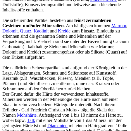
Duftstoffe), Konservierungsmittel und teilweise auch bleichende
Inhaltsstoffe enthalten.
Die scheuernden Partikel bestehen aus
feinst zermahlenen
Gesteinen und/oder Mineralien
. Am häufigsten kommen
Marmor
,
Dolomit
,
Quarz
,
Kaolinit
und
Kreide
zum Einsatz. Eindeutig zu
erkennen sind die genannten Steine und Mineralien auf der
Verpackung nicht. Vielmehr sind sie unter der Bezeichnung Calcium
Carbonate (= kalkhaltige Steine und Mineralien wie Marmor,
Dolomit und Kreide) zusammengefasst oder als Silicate (Quarz) auf
dem Etikett aufgeführt.
Die natürlichen Scheuerpartikel sind aufgrund der Körnigkeit in der
Lage, Ablagerungen, Schmutz und Seifenreste auf Kunststoff,
Keramik (z.B. Waschbecken, Fliesen), Metallen (z.B. Töpfe,
Pfannen) und Steinfliesen zu entfernen, ohne dass Kratzen oder
Schrammen auf den Oberflächen zurückbleiben.
Der Grund dafür: die Härte der verwendeten Inhaltsstoffe.
Mineralien werden in der Mineralogie der Härte nach auf einer
Skala in zehn verschiedene Härtegrade unterteilt. Nach ihrem
Erfinder - Carl Friedrich Christian Mohs - trägt die Skala den
Namen
Mohshärte
. Aufsteigend von 1 bis 10 nimmt die Härte zu,
wobei bspw.
Talk
mit einer Mohshärte von 1 das Mineral mit der
geringsten Härte ist und
Diamanten
mit einem Härtegrad von 10 die
härtesten aller weltweit bekannten Mineralien sind. Deshalb können