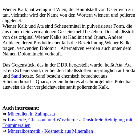
Wiener Kalk hat wenig mit Wien, der Hauptstadt von Österreich zu
tun, vielmehr wird der Name von den Wörtern wienern und polieren
abgeleitet.
Wiener Kalk und Ata sind Scheuermittel in pulverisierter Form, die
aus einem fein zermahlenen Gesteinsmehl bestehen. Der Inhaltsstoff
von des original Wiener Kalks ist Kaolinit und Quarz. Andere
Anbieter, deren Produkte ebenfalls die Bezeichnung Wiener Kalk
tragen, verwenden Dolomit – Alternativen werden auch unter dem
Namen Dolomitmehl verkauft.
Das Gegenstück, das in der DDR hergestellt wurde, heißt Ata. Ata
ist ein Scheuersand, der bei den Inhaltsstoffen ursprünglich auf Soda
und
Sand
setzte. Sand besteht chemisch betrachtet aus
Siliciumdioxid – Quarz, der ein höheres abschmirgelndes Potential
ausweist als der vergleichsweise sanft polierende Kalk.
Auch interessant:
⇒
Mineralien in Zahnpasta
⇒
Lavaerde, Ghassoul und Wascherde - Tensidfreie Reinigung mit
Tonmineralien
⇒
Mineralkosmetik - Kosmetik aus Mineralien