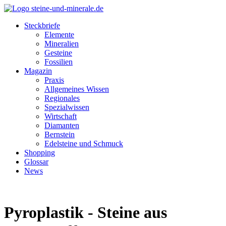
Steckbriefe
Elemente
Mineralien
Gesteine
Fossilien
Magazin
Praxis
Allgemeines Wissen
Regionales
Spezialwissen
Wirtschaft
Diamanten
Bernstein
Edelsteine und Schmuck
Shopping
Glossar
News
Pyroplastik - Steine aus