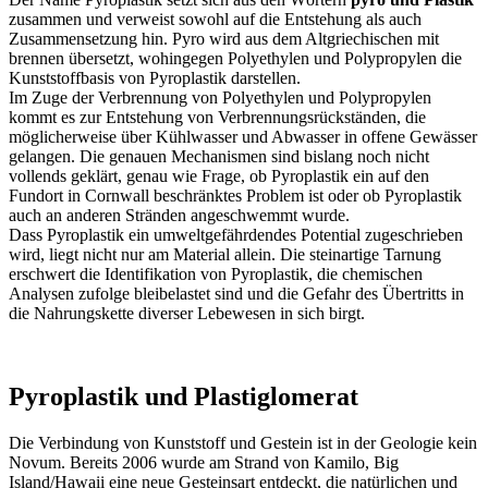
zusammen und verweist sowohl auf die Entstehung als auch
Zusammensetzung hin. Pyro wird aus dem Altgriechischen mit
brennen übersetzt, wohingegen Polyethylen und Polypropylen die
Kunststoffbasis von Pyroplastik darstellen.
Im Zuge der Verbrennung von Polyethylen und Polypropylen
kommt es zur Entstehung von Verbrennungsrückständen, die
möglicherweise über Kühlwasser und Abwasser in offene Gewässer
gelangen. Die genauen Mechanismen sind bislang noch nicht
vollends geklärt, genau wie Frage, ob Pyroplastik ein auf den
Fundort in Cornwall beschränktes Problem ist oder ob Pyroplastik
auch an anderen Stränden angeschwemmt wurde.
Dass Pyroplastik ein umweltgefährdendes Potential zugeschrieben
wird, liegt nicht nur am Material allein. Die steinartige Tarnung
erschwert die Identifikation von Pyroplastik, die chemischen
Analysen zufolge bleibelastet sind und die Gefahr des Übertritts in
die Nahrungskette diverser Lebewesen in sich birgt.
Pyroplastik und Plastiglomerat
Die Verbindung von Kunststoff und Gestein ist in der Geologie kein
Novum. Bereits 2006 wurde am Strand von Kamilo, Big
Island/Hawaii eine neue Gesteinsart entdeckt, die natürlichen und