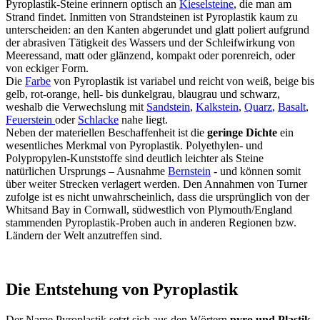
Pyroplastik-Steine erinnern optisch an
Kieselsteine
, die man am
Strand findet. Inmitten von Strandsteinen ist Pyroplastik kaum zu
unterscheiden: an den Kanten abgerundet und glatt poliert aufgrund
der abrasiven Tätigkeit des Wassers und der Schleifwirkung von
Meeressand, matt oder glänzend, kompakt oder porenreich, oder
von eckiger Form.
Die
Farbe
von Pyroplastik ist variabel und reicht von weiß, beige bis
gelb, rot-orange, hell- bis dunkelgrau, blaugrau und schwarz,
weshalb die Verwechslung mit
Sandstein
,
Kalkstein
,
Quarz
,
Basalt
,
Feuerstein
oder
Schlacke
nahe liegt.
Neben der materiellen Beschaffenheit ist die
geringe Dichte
ein
wesentliches Merkmal von Pyroplastik. Polyethylen- und
Polypropylen-Kunststoffe sind deutlich leichter als Steine
natürlichen Ursprungs – Ausnahme
Bernstein
- und können somit
über weiter Strecken verlagert werden. Den Annahmen von Turner
zufolge ist es nicht unwahrscheinlich, dass die ursprünglich von der
Whitsand Bay in Cornwall, südwestlich von Plymouth/England
stammenden Pyroplastik-Proben auch in anderen Regionen bzw.
Ländern der Welt anzutreffen sind.
Die Entstehung von Pyroplastik
Der Name Pyroplastik setzt sich aus den Wörtern
pyro und Plastik