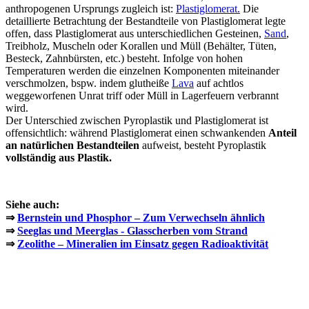
anthropogenen Ursprungs zugleich ist:
Plastiglomerat.
Die
detaillierte Betrachtung der Bestandteile von Plastiglomerat legte
offen, dass Plastiglomerat aus unterschiedlichen Gesteinen,
Sand
,
Treibholz, Muscheln oder Korallen und Müll (Behälter, Tüten,
Besteck, Zahnbürsten, etc.) besteht. Infolge von hohen
Temperaturen werden die einzelnen Komponenten miteinander
verschmolzen, bspw. indem glutheiße
Lava
auf achtlos
weggeworfenen Unrat triff oder Müll in Lagerfeuern verbrannt
wird.
Der Unterschied zwischen Pyroplastik und Plastiglomerat ist
offensichtlich: während Plastiglomerat einen schwankenden
Anteil
an natürlichen Bestandteilen
aufweist, besteht Pyroplastik
vollständig aus Plastik.
Siehe auch:
⇒
Bernstein und Phosphor – Zum Verwechseln ähnlich
⇒
Seeglas und Meerglas - Glasscherben vom Strand
⇒
Zeolithe – Mineralien im Einsatz gegen Radioaktivität