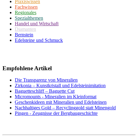
Praxiswissen
Fachwissen
Regionales
Spezialthemen
Handel und Wirtschaft
Diamanten
Bernstein
Edelsteine und Schmuck
Empfohlene Artikel
Die Transparenz von Mineralien
Zirkonia – Kunstkristall und Edelsteinimitation
Baguetteschliff – Baguette Cut
Micromounts - Mineralien im Kleinformat
Geschenkideen mit Mineralien und Edelsteinen
Nachhaltiges Gold – Recyclinggold statt Minengold
Pingen - Zeugnisse der Bergbaugeschichte