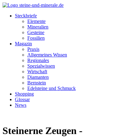
Steckbriefe
Elemente
Mineralien
Gesteine
Fossilien
Magazin
Praxis
Allgemeines Wissen
Regionales
Spezialwissen
Wirtschaft
Diamanten
Bernstein
Edelsteine und Schmuck
Shopping
Glossar
News
Steinerne Zeugen -