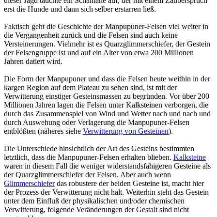
dieser Jagd tauchte ein Schamane auf, der mit einem Zauberspruch
erst die Hunde und dann sich selber erstarren ließ.
Faktisch geht die Geschichte der Manpupuner-Felsen viel weiter in
die Vergangenheit zurück und die Felsen sind auch keine
Versteinerungen. Vielmehr ist es Quarzglimmerschiefer, der Gestein
der Felsengruppe ist und auf ein Alter von etwa 200 Millionen
Jahren datiert wird.
Die Form der Manpupuner und dass die Felsen heute weithin in der
kargen Region auf dem Plateau zu sehen sind, ist mit der
Verwitterung einstiger Gesteinsmassen zu begründen. Vor über 200
Millionen Jahren lagen die Felsen unter Kalksteinen verborgen, die
durch das Zusammenspiel von Wind und Wetter nach und nach und
durch Auswehung oder Verlagerung die Manpupuner-Felsen
entblößten (näheres siehe
Verwitterung von Gesteinen
).
Die Unterschiede hinsichtlich der Art des Gesteins bestimmten
letztlich, dass die Manpupuner-Felsen erhalten blieben.
Kalksteine
waren in diesem Fall die weniger widerstandsfähigeren Gesteine als
der Quarzglimmerschiefer der Felsen. Aber auch wenn
Glimmerschiefer
das robustere der beiden Gesteine ist, macht hier
der Prozess der Verwitterung nicht halt. Weiterhin steht das Gestein
unter dem Einfluß der physikalischen und/oder chemischen
Verwitterung, folgende Veränderungen der Gestalt sind nicht