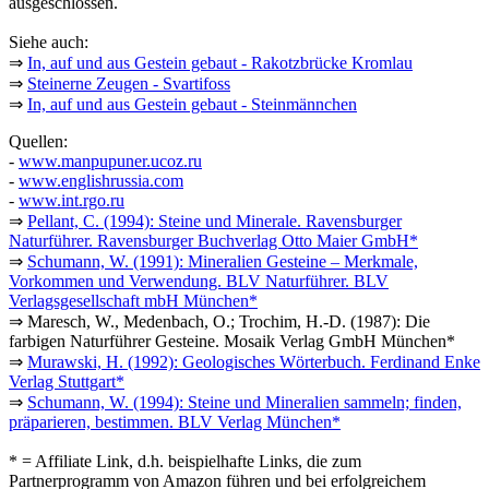
ausgeschlossen.
Siehe auch:
⇒
In, auf und aus Gestein gebaut - Rakotzbrücke Kromlau
⇒
Steinerne Zeugen - Svartifoss
⇒
In, auf und aus Gestein gebaut - Steinmännchen
Quellen:
-
www.manpupuner.ucoz.ru
-
www.englishrussia.com
-
www.int.rgo.ru
⇒
Pellant, C. (1994): Steine und Minerale. Ravensburger
Naturführer. Ravensburger Buchverlag Otto Maier GmbH*
⇒
Schumann, W. (1991): Mineralien Gesteine – Merkmale,
Vorkommen und Verwendung. BLV Naturführer. BLV
Verlagsgesellschaft mbH München*
⇒ Maresch, W., Medenbach, O.; Trochim, H.-D. (1987): Die
farbigen Naturführer Gesteine. Mosaik Verlag GmbH München*
⇒
Murawski, H. (1992): Geologisches Wörterbuch. Ferdinand Enke
Verlag Stuttgart*
⇒
Schumann, W. (1994): Steine und Mineralien sammeln; finden,
präparieren, bestimmen. BLV Verlag München*
* = Affiliate Link, d.h. beispielhafte Links, die zum
Partnerprogramm von Amazon führen und bei erfolgreichem