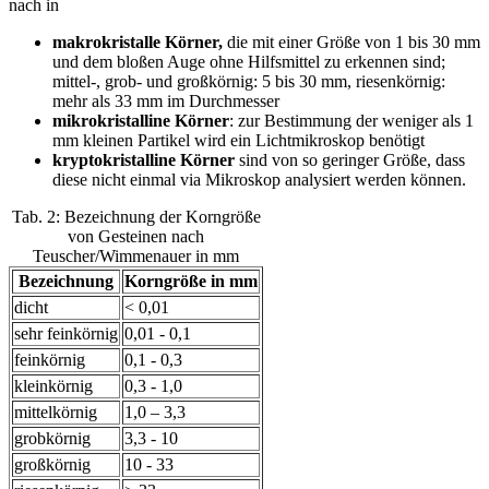
nach in
makrokristalle Körner,
die mit einer Größe von 1 bis 30 mm
und dem bloßen Auge ohne Hilfsmittel zu erkennen sind;
mittel-, grob- und großkörnig: 5 bis 30 mm, riesenkörnig:
mehr als 33 mm im Durchmesser
mikrokristalline Körner
: zur Bestimmung der weniger als 1
mm kleinen Partikel wird ein Lichtmikroskop benötigt
kryptokristalline Körner
sind von so geringer Größe, dass
diese nicht einmal via Mikroskop analysiert werden können.
Tab. 2: Bezeichnung der Korngröße
von Gesteinen nach
Teuscher/Wimmenauer in mm
Bezeichnung
Korngröße in mm
dicht
< 0,01
sehr feinkörnig
0,01 - 0,1
feinkörnig
0,1 - 0,3
kleinkörnig
0,3 - 1,0
mittelkörnig
1,0 – 3,3
grobkörnig
3,3 - 10
großkörnig
10 - 33