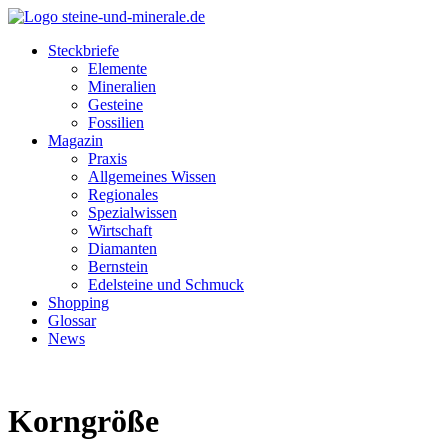
Steckbriefe
Elemente
Mineralien
Gesteine
Fossilien
Magazin
Praxis
Allgemeines Wissen
Regionales
Spezialwissen
Wirtschaft
Diamanten
Bernstein
Edelsteine und Schmuck
Shopping
Glossar
News
Korngröße