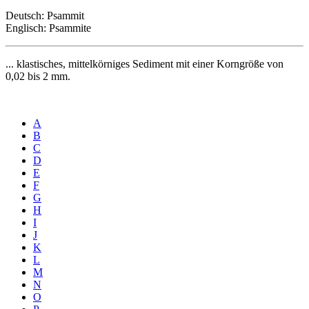
Deutsch: Psammit
Englisch: Psammite
... klastisches, mittelkörniges Sediment mit einer Korngröße von
0,02 bis 2 mm.
A
B
C
D
E
F
G
H
I
J
K
L
M
N
O