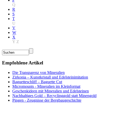
P
Q
R
S
T
U
V
W
X
Y
Z
Empfohlene Artikel
Die Transparenz von Mineralien
Zirkonia – Kunstkristall und Edelsteinimitation
Baguetteschliff – Baguette Cut
Micromounts - Mineralien im Kleinformat
Geschenkideen mit Mineralien und Edelsteinen
Nachhaltiges Gold – Recyclinggold statt Minengold
Pingen - Zeugnisse der Bergbaugeschichte