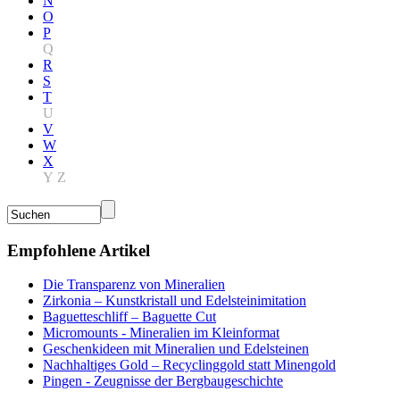
N
O
P
Q
R
S
T
U
V
W
X
Y
Z
Empfohlene Artikel
Die Transparenz von Mineralien
Zirkonia – Kunstkristall und Edelsteinimitation
Baguetteschliff – Baguette Cut
Micromounts - Mineralien im Kleinformat
Geschenkideen mit Mineralien und Edelsteinen
Nachhaltiges Gold – Recyclinggold statt Minengold
Pingen - Zeugnisse der Bergbaugeschichte