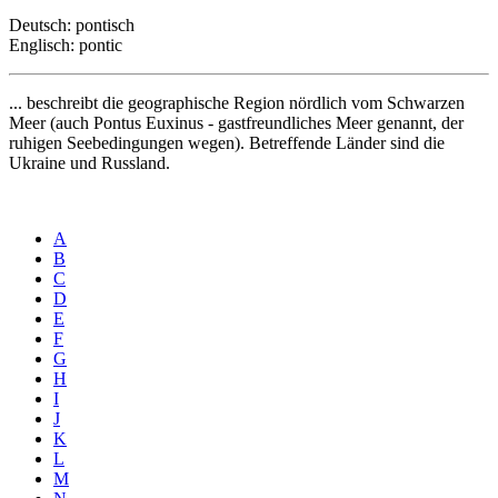
Deutsch: pontisch
Englisch: pontic
... beschreibt die geographische Region nördlich vom Schwarzen
Meer (auch Pontus Euxinus - gastfreundliches Meer genannt, der
ruhigen Seebedingungen wegen). Betreffende Länder sind die
Ukraine und Russland.
A
B
C
D
E
F
G
H
I
J
K
L
M