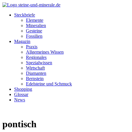
Steckbriefe
Elemente
Mineralien
Gesteine
Fossilien
Magazin
Praxis
Allgemeines Wissen
Regionales
Spezialwissen
Wirtschaft
Diamanten
Bernstein
Edelsteine und Schmuck
Shopping
Glossar
News
pontisch