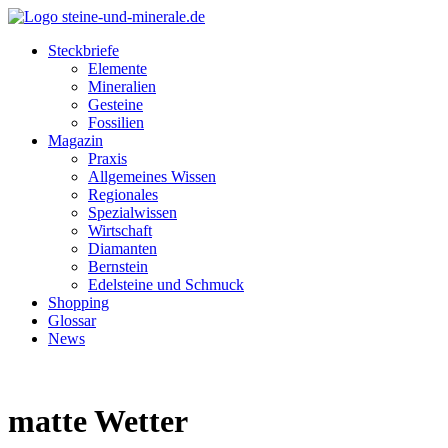
Steckbriefe
Elemente
Mineralien
Gesteine
Fossilien
Magazin
Praxis
Allgemeines Wissen
Regionales
Spezialwissen
Wirtschaft
Diamanten
Bernstein
Edelsteine und Schmuck
Shopping
Glossar
News
matte Wetter