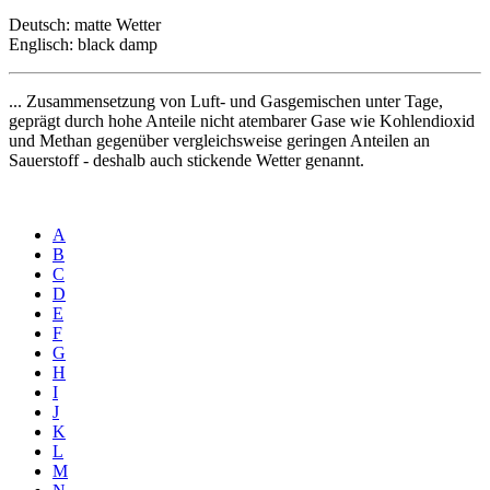
Deutsch: matte Wetter
Englisch: black damp
... Zusammensetzung von Luft- und Gasgemischen unter Tage,
geprägt durch hohe Anteile nicht atembarer Gase wie Kohlendioxid
und Methan gegenüber vergleichsweise geringen Anteilen an
Sauerstoff - deshalb auch stickende Wetter genannt.
A
B
C
D
E
F
G
H
I
J
K
L
M