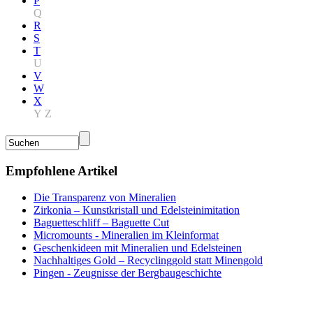
P
Q
R
S
T
U
V
W
X
Y
Z
Empfohlene Artikel
Die Transparenz von Mineralien
Zirkonia – Kunstkristall und Edelsteinimitation
Baguetteschliff – Baguette Cut
Micromounts - Mineralien im Kleinformat
Geschenkideen mit Mineralien und Edelsteinen
Nachhaltiges Gold – Recyclinggold statt Minengold
Pingen - Zeugnisse der Bergbaugeschichte