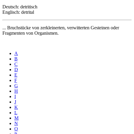
Deutsch: detritisch
Englisch: detrital
... Bruchstücke von zerkleinerten, verwitterten Gesteinen oder
Fragmenten von Organismen.
A
B
C
D
E
F
G
H
I
J
K
L
M
N
O