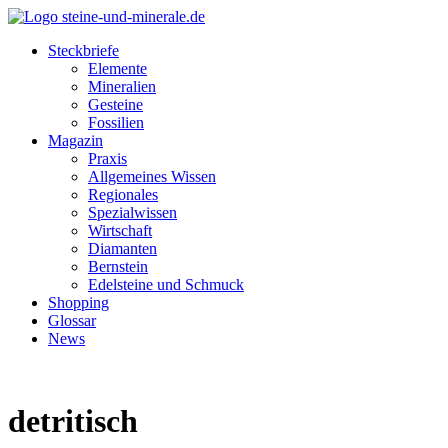
Steckbriefe
Elemente
Mineralien
Gesteine
Fossilien
Magazin
Praxis
Allgemeines Wissen
Regionales
Spezialwissen
Wirtschaft
Diamanten
Bernstein
Edelsteine und Schmuck
Shopping
Glossar
News
detritisch