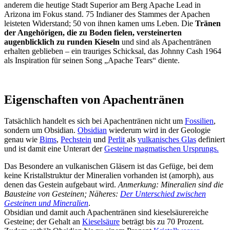
anderem die heutige Stadt Superior am Berg Apache Lead in
Arizona im Fokus stand. 75 Indianer des Stammes der Apachen
leisteten Widerstand; 50 von ihnen kamen ums Leben. Die
Tränen
der Angehörigen, die zu Boden fielen, versteinerten
augenblicklich zu runden Kieseln
und sind als Apachentränen
erhalten geblieben – ein trauriges Schicksal, das Johnny Cash 1964
als Inspiration für seinen Song „Apache Tears“ diente.
Eigenschaften von Apachentränen
Tatsächlich handelt es sich bei Apachentränen nicht um
Fossilien
,
sondern um Obsidian.
Obsidian
wiederum wird in der Geologie
genau wie
Bims
,
Pechstein
und
Perlit
als
vulkanisches Glas
definiert
und ist damit eine Unterart der
Gesteine magmatischen Ursprungs.
Das Besondere an vulkanischen Gläsern ist das Gefüge, bei dem
keine Kristallstruktur der Mineralien vorhanden ist (amorph), aus
denen das Gestein aufgebaut wird.
Anmerkung: Mineralien sind die
Bausteine von Gesteinen; Näheres:
Der Unterschied zwischen
Gesteinen und Mineralien
.
Obsidian und damit auch Apachentränen sind kieselsäurereiche
Gesteine; der Gehalt an
Kieselsäure
beträgt bis zu 70 Prozent.