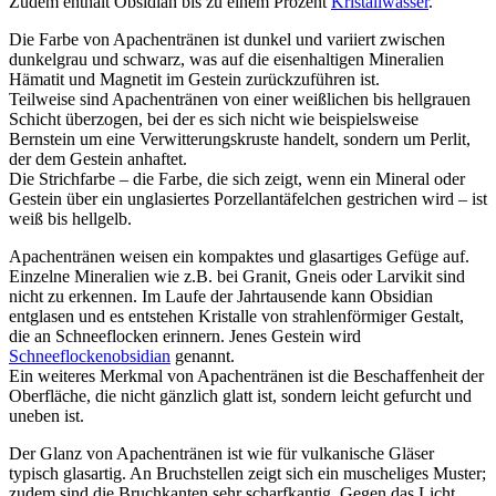
Zudem enthält Obsidian bis zu einem Prozent
Kristallwasser
.
Die Farbe von Apachentränen ist dunkel und variiert zwischen
dunkelgrau und schwarz, was auf die eisenhaltigen Mineralien
Hämatit und Magnetit im Gestein zurückzuführen ist.
Teilweise sind Apachentränen von einer weißlichen bis hellgrauen
Schicht überzogen, bei der es sich nicht wie beispielsweise
Bernstein um eine Verwitterungskruste handelt, sondern um Perlit,
der dem Gestein anhaftet.
Die Strichfarbe – die Farbe, die sich zeigt, wenn ein Mineral oder
Gestein über ein unglasiertes Porzellantäfelchen gestrichen wird – ist
weiß bis hellgelb.
Apachentränen weisen ein kompaktes und glasartiges Gefüge auf.
Einzelne Mineralien wie z.B. bei Granit, Gneis oder Larvikit sind
nicht zu erkennen. Im Laufe der Jahrtausende kann Obsidian
entglasen und es entstehen Kristalle von strahlenförmiger Gestalt,
die an Schneeflocken erinnern. Jenes Gestein wird
Schneeflockenobsidian
genannt.
Ein weiteres Merkmal von Apachentränen ist die Beschaffenheit der
Oberfläche, die nicht gänzlich glatt ist, sondern leicht gefurcht und
uneben ist.
Der Glanz von Apachentränen ist wie für vulkanische Gläser
typisch glasartig. An Bruchstellen zeigt sich ein muscheliges Muster;
zudem sind die Bruchkanten sehr scharfkantig. Gegen das Licht