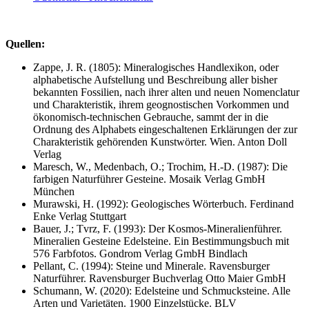
Quellen:
Zappe, J. R. (1805): Mineralogisches Handlexikon, oder
alphabetische Aufstellung und Beschreibung aller bisher
bekannten Fossilien, nach ihrer alten und neuen Nomenclatur
und Charakteristik, ihrem geognostischen Vorkommen und
ökonomisch-technischen Gebrauche, sammt der in die
Ordnung des Alphabets eingeschaltenen Erklärungen der zur
Charakteristik gehörenden Kunstwörter. Wien. Anton Doll
Verlag
Maresch, W., Medenbach, O.; Trochim, H.-D. (1987): Die
farbigen Naturführer Gesteine. Mosaik Verlag GmbH
München
Murawski, H. (1992): Geologisches Wörterbuch. Ferdinand
Enke Verlag Stuttgart
Bauer, J.; Tvrz, F. (1993): Der Kosmos-Mineralienführer.
Mineralien Gesteine Edelsteine. Ein Bestimmungsbuch mit
576 Farbfotos. Gondrom Verlag GmbH Bindlach
Pellant, C. (1994): Steine und Minerale. Ravensburger
Naturführer. Ravensburger Buchverlag Otto Maier GmbH
Schumann, W. (2020): Edelsteine und Schmucksteine. Alle
Arten und Varietäten. 1900 Einzelstücke. BLV