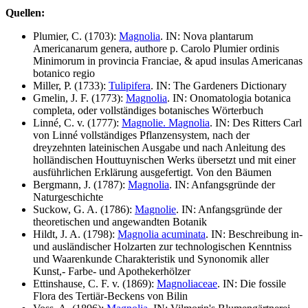
Quellen:
Plumier, C. (1703):
Magnolia
. IN: Nova plantarum
Americanarum genera, authore p. Carolo Plumier ordinis
Minimorum in provincia Franciae, & apud insulas Americanas
botanico regio
Miller, P. (1733):
Tulipifera
. IN: The Gardeners Dictionary
Gmelin, J. F. (1773):
Magnolia
. IN: Onomatologia botanica
completa, oder vollständiges botanisches Wörterbuch
Linné, C. v. (1777):
Magnolie. Magnolia
. IN: Des Ritters Carl
von Linné vollständiges Pflanzensystem, nach der
dreyzehnten lateinischen Ausgabe und nach Anleitung des
holländischen Houttuynischen Werks übersetzt und mit einer
ausführlichen Erklärung ausgefertigt. Von den Bäumen
Bergmann, J. (1787):
Magnolia
. IN: Anfangsgründe der
Naturgeschichte
Suckow, G. A. (1786):
Magnolie
. IN: Anfangsgründe der
theoretischen und angewandten Botanik
Hildt, J. A. (1798):
Magnolia acuminata
. IN: Beschreibung in-
und ausländischer Holzarten zur technologischen Kenntniss
und Waarenkunde Charakteristik und Synonomik aller
Kunst,- Farbe- und Apothekerhölzer
Ettinshause, C. F. v. (1869):
Magnoliaceae
. IN: Die fossile
Flora des Tertiär-Beckens von Bilin