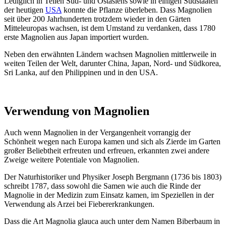
Lediglich in Teilen Süd- und Ostasiens sowie in einigen Südstaaten
der heutigen
USA
konnte die Pflanze überleben. Dass Magnolien
seit über 200 Jahrhunderten trotzdem wieder in den Gärten
Mitteleuropas wachsen, ist dem Umstand zu verdanken, dass 1780
erste Magnolien aus Japan importiert wurden.
Neben den erwähnten Ländern wachsen Magnolien mittlerweile in
weiten Teilen der Welt, darunter China, Japan, Nord- und Südkorea,
Sri Lanka, auf den Philippinen und in den USA.
Verwendung von Magnolien
Auch wenn Magnolien in der Vergangenheit vorrangig der
Schönheit wegen nach Europa kamen und sich als Zierde im Garten
großer Beliebtheit erfreuten und erfreuen, erkannten zwei andere
Zweige weitere Potentiale von Magnolien.
Der Naturhistoriker und Physiker Joseph Bergmann (1736 bis 1803)
schreibt 1787, dass sowohl die Samen wie auch die Rinde der
Magnolie in der Medizin zum Einsatz kamen, im Speziellen in der
Verwendung als Arzei bei Fiebererkrankungen.
Dass die Art Magnolia glauca auch unter dem Namen Biberbaum in