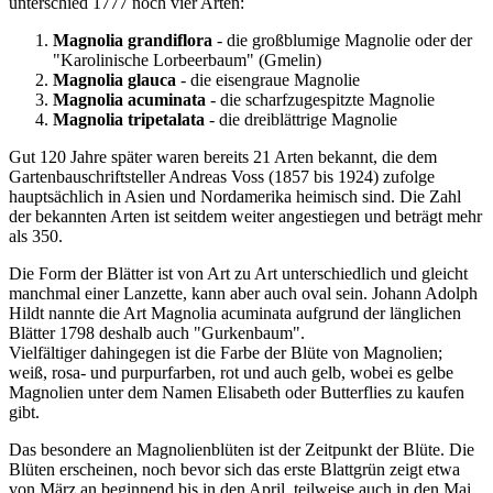
unterschied 1777 noch vier Arten:
Magnolia grandiflora
- die großblumige Magnolie oder der
"Karolinische Lorbeerbaum" (Gmelin)
Magnolia glauca
- die eisengraue Magnolie
Magnolia acuminata
- die scharfzugespitzte Magnolie
Magnolia tripetalata
- die dreiblättrige Magnolie
Gut 120 Jahre später waren bereits 21 Arten bekannt, die dem
Gartenbauschriftsteller Andreas Voss (1857 bis 1924) zufolge
hauptsächlich in Asien und Nordamerika heimisch sind. Die Zahl
der bekannten Arten ist seitdem weiter angestiegen und beträgt mehr
als 350.
Die Form der Blätter ist von Art zu Art unterschiedlich und gleicht
manchmal einer Lanzette, kann aber auch oval sein. Johann Adolph
Hildt nannte die Art Magnolia acuminata aufgrund der länglichen
Blätter 1798 deshalb auch "Gurkenbaum".
Vielfältiger dahingegen ist die Farbe der Blüte von Magnolien;
weiß, rosa- und purpurfarben, rot und auch gelb, wobei es gelbe
Magnolien unter dem Namen Elisabeth oder Butterflies zu kaufen
gibt.
Das besondere an Magnolienblüten ist der Zeitpunkt der Blüte. Die
Blüten erscheinen, noch bevor sich das erste Blattgrün zeigt etwa
von März an beginnend bis in den April, teilweise auch in den Mai