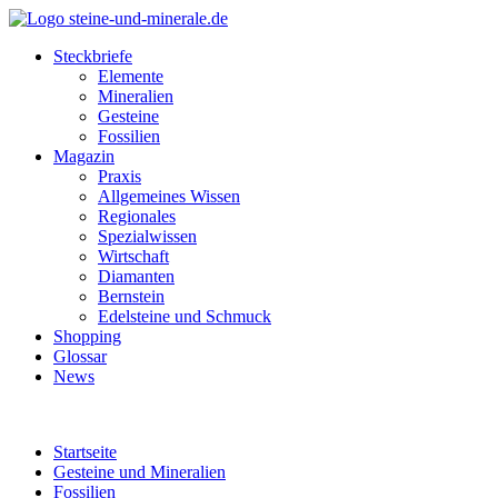
Steckbriefe
Elemente
Mineralien
Gesteine
Fossilien
Magazin
Praxis
Allgemeines Wissen
Regionales
Spezialwissen
Wirtschaft
Diamanten
Bernstein
Edelsteine und Schmuck
Shopping
Glossar
News
Startseite
Gesteine und Mineralien
Fossilien