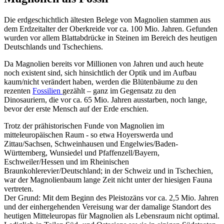
Die erdgeschichtlich ältesten Belege von Magnolien stammen aus
dem Erdzeitalter der Oberkreide vor ca. 100 Mio. Jahren. Gefunden
wurden vor allem Blattabdrücke in Steinen im Bereich des heutigen
Deutschlands und Tschechiens.
Da Magnolien bereits vor Millionen von Jahren und auch heute
noch existent sind, sich hinsichtlich der Optik und im Aufbau
kaum/nicht verändert haben, werden die Blütenbäume zu den
rezenten
Fossilien
gezählt – ganz im Gegensatz zu den
Dinosauriern, die vor ca. 65 Mio. Jahren ausstarben, noch lange,
bevor der erste Mensch auf der Erde erschien.
Trotz der prähistorischen Funde von Magnolien im
mitteleuropäischen Raum - so etwa Hoyerswerda und
Zittau/Sachsen, Schweinhausen und Engelwies/Baden-
Württemberg, Wunsiedel und Pfaffenzell/Bayern,
Eschweiler/Hessen und im Rheinischen
Braunkohlerevier/Deutschland; in der Schweiz und in Tschechien,
war der Magnolienbaum lange Zeit nicht unter der hiesigen Fauna
vertreten.
Der Grund: Mit dem Beginn des Pleistozäns vor ca. 2,5 Mio. Jahren
und der einhergehenden Vereisung war der damalige Standort des
heutigen Mitteleuropas für Magnolien als Lebensraum nicht optimal.