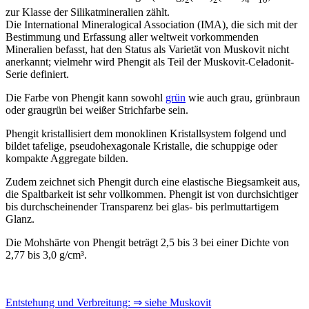
2
2
4
10
zur Klasse der Silikatmineralien zählt.
Die International Mineralogical Association (IMA), die sich mit der
Bestimmung und Erfassung aller weltweit vorkommenden
Mineralien befasst, hat den Status als Varietät von Muskovit nicht
anerkannt; vielmehr wird Phengit als Teil der Muskovit-Celadonit-
Serie definiert.
Die Farbe von Phengit kann sowohl
grün
wie auch grau, grünbraun
oder graugrün bei weißer Strichfarbe sein.
Phengit kristallisiert dem monoklinen Kristallsystem folgend und
bildet tafelige, pseudohexagonale Kristalle, die schuppige oder
kompakte Aggregate bilden.
Zudem zeichnet sich Phengit durch eine elastische Biegsamkeit aus,
die Spaltbarkeit ist sehr vollkommen. Phengit ist von durchsichtiger
bis durchscheinender Transparenz bei glas- bis perlmuttartigem
Glanz.
Die Mohshärte von Phengit beträgt 2,5 bis 3 bei einer Dichte von
2,77 bis 3,0 g/cm³.
Entstehung und Verbreitung: ⇒ siehe Muskovit