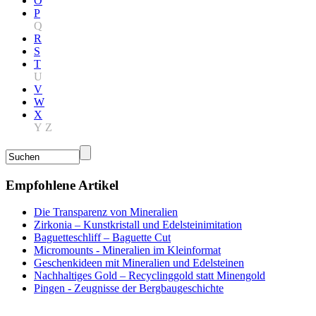
O
P
Q
R
S
T
U
V
W
X
Y
Z
Empfohlene Artikel
Die Transparenz von Mineralien
Zirkonia – Kunstkristall und Edelsteinimitation
Baguetteschliff – Baguette Cut
Micromounts - Mineralien im Kleinformat
Geschenkideen mit Mineralien und Edelsteinen
Nachhaltiges Gold – Recyclinggold statt Minengold
Pingen - Zeugnisse der Bergbaugeschichte