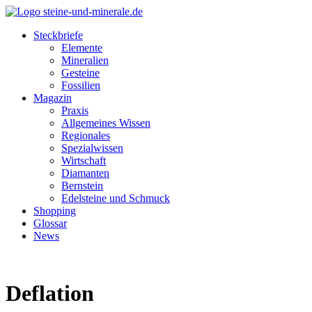
Steckbriefe
Elemente
Mineralien
Gesteine
Fossilien
Magazin
Praxis
Allgemeines Wissen
Regionales
Spezialwissen
Wirtschaft
Diamanten
Bernstein
Edelsteine und Schmuck
Shopping
Glossar
News
Deflation