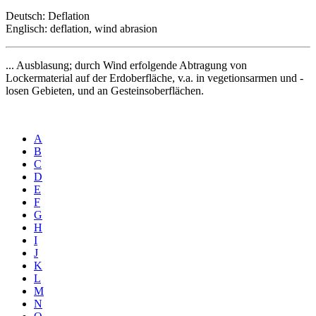
Deutsch: Deflation
Englisch: deflation, wind abrasion
... Ausblasung; durch Wind erfolgende Abtragung von
Lockermaterial auf der Erdoberfläche, v.a. in vegetionsarmen und -
losen Gebieten, und an Gesteinsoberflächen.
A
B
C
D
E
F
G
H
I
J
K
L
M
N