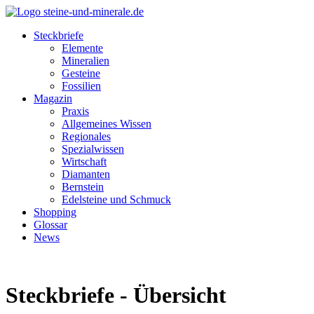
Steckbriefe
Elemente
Mineralien
Gesteine
Fossilien
Magazin
Praxis
Allgemeines Wissen
Regionales
Spezialwissen
Wirtschaft
Diamanten
Bernstein
Edelsteine und Schmuck
Shopping
Glossar
News
Steckbriefe - Übersicht