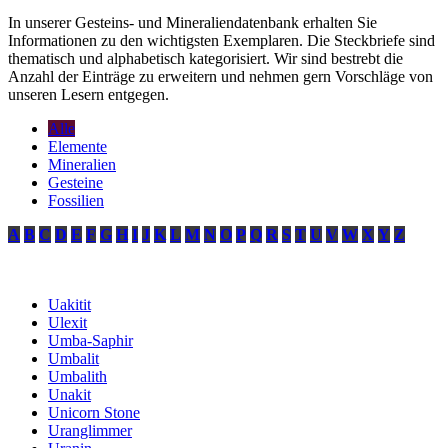
In unserer Gesteins- und Mineraliendatenbank erhalten Sie
Informationen zu den wichtigsten Exemplaren. Die Steckbriefe sind
thematisch und alphabetisch kategorisiert. Wir sind bestrebt die
Anzahl der Einträge zu erweitern und nehmen gern Vorschläge von
unseren Lesern entgegen.
Alle
Elemente
Mineralien
Gesteine
Fossilien
A
B
C
D
E
F
G
H
I
J
K
L
M
N
O
P
Q
R
S
T
U
V
W
X
Y
Z
Uakitit
Ulexit
Umba-Saphir
Umbalit
Umbalith
Unakit
Unicorn Stone
Uranglimmer