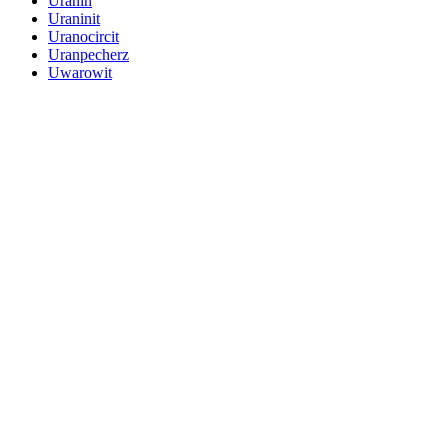
Uranin
Uraninit
Uranocircit
Uranpecherz
Uwarowit