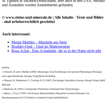
St. Egidien in Sachsen/Deutschland, aber auch in den USA, Mexiko
und Australien werden Amulettsteine gefunden.
© www.steine-und-minerale.de | Alle Inhalte - Texte und Bilder
- sind urheberrechtlich geschützt
Auch interessant:
Moqui Marbles – Murmeln aus Stein
Boulder-Opal – Opal im Muttergestein
Rosa Achat - Eine Achatfarbe, die es in der Natur nicht gibt
Quellen:
⇒ Okrusch, M. und S. Matthes (2009): Mineralogie: Eine Einführung in die spezielle Mineralogie, Petrologie
und Lagerstättenkunde. Springer Verlag Berlin Heidelberg
⇒ Maresch, W., Medenbach, O.; Trochim, H.-D. (1987): Die farbigen Naturführer Gesteine. Mosaik Verlag GmbH
München
⇒ Murawski, H. (1992): Geologisches Wörterbuch. Ferdinand Enke Verlag Stuttgart
⇒ Bauer, J.; Tvrz, F. (1993): Der Kosmos-Mineralienführer. Mineralien Gesteine Edelsteine. Ein
Bestimmungsbuch mit 576 Farbfotos. Gondrom Verlag GmbH Bindlach