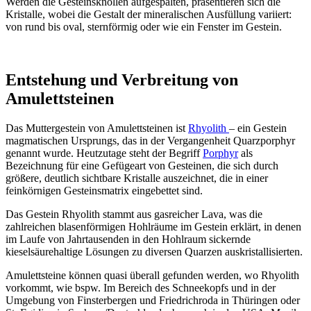
Werden die Gesteinsknollen aufgespalten, präsentieren sich die
Kristalle, wobei die Gestalt der mineralischen Ausfüllung variiert:
von rund bis oval, sternförmig oder wie ein Fenster im Gestein.
Entstehung und Verbreitung von
Amulettsteinen
Das Muttergestein von Amulettsteinen ist
Rhyolith
– ein Gestein
magmatischen Ursprungs, das in der Vergangenheit Quarzporphyr
genannt wurde. Heutzutage steht der Begriff
Porphyr
als
Bezeichnung für eine Gefügeart von Gesteinen, die sich durch
größere, deutlich sichtbare Kristalle auszeichnet, die in einer
feinkörnigen Gesteinsmatrix eingebettet sind.
Das Gestein Rhyolith stammt aus gasreicher Lava, was die
zahlreichen blasenförmigen Hohlräume im Gestein erklärt, in denen
im Laufe von Jahrtausenden in den Hohlraum sickernde
kieselsäurehaltige Lösungen zu diversen Quarzen auskristallisierten.
Amulettsteine können quasi überall gefunden werden, wo Rhyolith
vorkommt, wie bspw. Im Bereich des Schneekopfs und in der
Umgebung von Finsterbergen und Friedrichroda in Thüringen oder