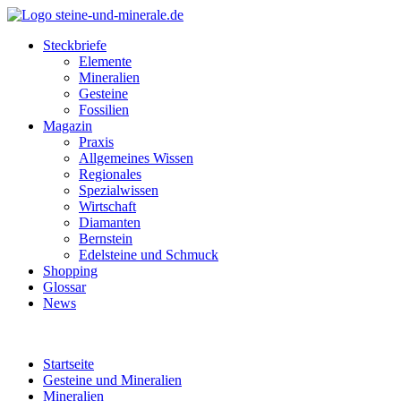
Steckbriefe
Elemente
Mineralien
Gesteine
Fossilien
Magazin
Praxis
Allgemeines Wissen
Regionales
Spezialwissen
Wirtschaft
Diamanten
Bernstein
Edelsteine und Schmuck
Shopping
Glossar
News
Startseite
Gesteine und Mineralien
Mineralien