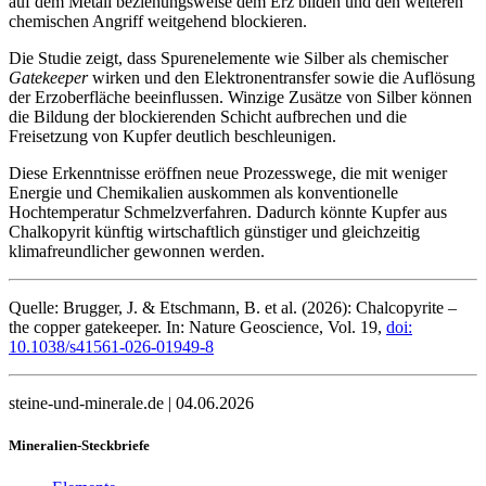
auf dem Metall beziehungsweise dem Erz bilden und den weiteren
chemischen Angriff weitgehend blockieren.
Die Studie zeigt, dass Spurenelemente wie Silber als chemischer
Gatekeeper
wirken und den Elektronentransfer sowie die Auflösung
der Erzoberfläche beeinflussen. Winzige Zusätze von Silber können
die Bildung der blockierenden Schicht aufbrechen und die
Freisetzung von Kupfer deutlich beschleunigen.
Diese Erkenntnisse eröffnen neue Prozesswege, die mit weniger
Energie und Chemikalien auskommen als konventionelle
Hochtemperatur Schmelzverfahren. Dadurch könnte Kupfer aus
Chalkopyrit künftig wirtschaftlich günstiger und gleichzeitig
klimafreundlicher gewonnen werden.
Quelle: Brugger, J. & Etschmann, B. et al. (2026): Chalcopyrite –
the copper gatekeeper. In: Nature Geoscience, Vol. 19,
doi:
10.1038/s41561-026-01949-8
steine-und-minerale.de | 04.06.2026
Mineralien-Steckbriefe