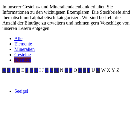
In unserer Gesteins- und Mineraliendatenbank erhalten Sie
Informationen zu den wichtigsten Exemplaren. Die Steckbriefe sind
thematisch und alphabetisch kategorisiert. Wir sind bestrebt die
Anzahl der Einträge zu erweitern und nehmen gern Vorschläge von
unseren Lesern entgegen.
Alle
Elemente
Mineralien
Gesteine
Fossilien
A
B
C
D
E
F
G
H
I
J
K
L
M
N
O
P
Q
R
S
T
U
V
W
X
Y
Z
Seeigel