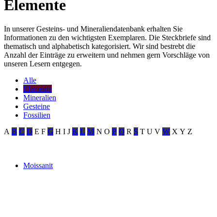
Elemente
In unserer Gesteins- und Mineraliendatenbank erhalten Sie
Informationen zu den wichtigsten Exemplaren. Die Steckbriefe sind
thematisch und alphabetisch kategorisiert. Wir sind bestrebt die
Anzahl der Einträge zu erweitern und nehmen gern Vorschläge von
unseren Lesern entgegen.
Alle
Elemente
Mineralien
Gesteine
Fossilien
A
B
C
D
E
F
G
H
I
J
K
L
M
N
O
P
Q
R
S
T
U
V
W
X
Y
Z
Moissanit