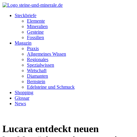
Steckbriefe
Elemente
Mineralien
Gesteine
Fossilien
Magazin
Praxis
Allgemeines Wissen
Regionales
Spezialwissen
Wirtschaft
Diamanten
Bernstein
Edelsteine und Schmuck
Shopping
Glossar
News
Lucara entdeckt neuen